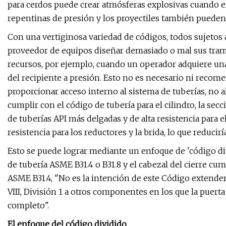
para cerdos puede crear atmósferas explosivas cuando el
repentinas de presión y los proyectiles también pueden
Con una vertiginosa variedad de códigos, todos sujetos 
proveedor de equipos diseñar demasiado o mal sus trampa
recursos, por ejemplo, cuando un operador adquiere un
del recipiente a presión. Esto no es necesario ni recome
proporcionar acceso interno al sistema de tuberías, no al
cumplir con el código de tubería para el cilindro, la secc
de tuberías API más delgadas y de alta resistencia para el
resistencia para los reductores y la brida, lo que reducir
Esto se puede lograr mediante un enfoque de 'código div
de tubería ASME B31.4 o B31.8 y el cabezal del cierre c
ASME B31.4, "No es la intención de este Código extender
VIII, División 1 a otros componentes en los que la puert
completo".
El enfoque del código dividido