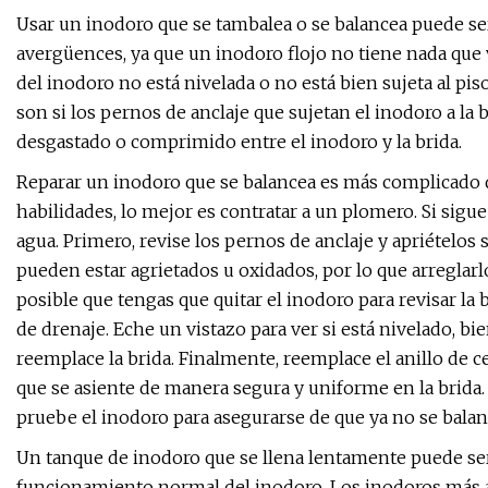
Usar un inodoro que se tambalea o se balancea puede se
avergüences, ya que un inodoro flojo no tiene nada que 
del inodoro no está nivelada o no está bien sujeta al pi
son si los pernos de anclaje que sujetan el inodoro a la b
desgastado o comprimido entre el inodoro y la brida.
Reparar un inodoro que se balancea es más complicado qu
habilidades, lo mejor es contratar a un plomero. Si sigue
agua. Primero, revise los pernos de anclaje y apriételos 
pueden estar agrietados u oxidados, por lo que arreglarl
posible que tengas que quitar el inodoro para revisar la b
de drenaje. Eche un vistazo para ver si está nivelado, bi
reemplace la brida. Finalmente, reemplace el anillo de 
que se asiente de manera segura y uniforme en la brida.
pruebe el inodoro para asegurarse de que ya no se balan
Un tanque de inodoro que se llena lentamente puede ser
funcionamiento normal del inodoro. Los inodoros más an