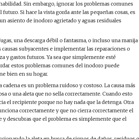
 habilidad. Sin embargo, ignorar los problemas comunes
uturo. Si hace la vista gorda ante las pequeñas cosas, es
 un asiento de inodoro agrietado y aguas residuales
fugas, una descarga débil o fantasma, o incluso una manija
s causas subyacentes e implementar las reparaciones o
a y gastos futuros. Ya sea que simplemente esté
abordar estos problemas comunes del inodoro puede
ne bien en su hogar.
a cadena es un problema ruidoso y costoso. La causa más
osa o una aleta que no sella correctamente. Cuando esto
ia el recipiente porque no hay nada que la detenga. Otra
funciona correctamente y que no cierra correctamente el
te y descubras que el problema es simplemente que el
ccionando la aleta en busca de signos de daños, residuos 