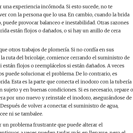
r una experiencia incómoda. Si esto sucede, no te
ver con la persona que lo usa. En cambio, cuando la brida
so, puede provocar balanceo e inestabilidad. Otras razones
rida están flojos o dañados, o si hay un anillo de cera
e otros trabajos de plomería. Si no confía en sus
 la ruta del bricolaje, comience cerrando el suministro de
si están flojos o reemplácelos si están dañados. A veces
os puede solucionar el problema. De lo contrario, es
rida. Esta es la parte que conecta el inodoro con la tubería
en sujeto y en buenas condiciones. Si es necesario, repare 
cera por uno nuevo y reinstale el inodoro, asegurándose de
 Después de volver a conectar el suministro de agua,
cee ni se tambalee.
 un problema frustrante que puede alterar el
tiguos a veces pueden tardar más en llenarse, pero el