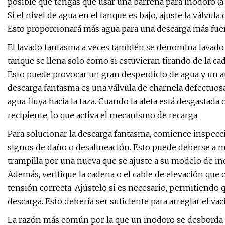
posible que tengas que usar una barrena para inodoro (a
Si el nivel de agua en el tanque es bajo, ajuste la válvula
Esto proporcionará más agua para una descarga más fuer
El lavado fantasma a veces también se denomina lavado
tanque se llena solo como si estuvieran tirando de la cad
Esto puede provocar un gran desperdicio de agua y un 
descarga fantasma es una válvula de charnela defectuosa,
agua fluya hacia la taza. Cuando la aleta está desgastada 
recipiente, lo que activa el mecanismo de recarga.
Para solucionar la descarga fantasma, comience inspecci
signos de daño o desalineación. Esto puede deberse a m
trampilla por una nueva que se ajuste a su modelo de in
Además, verifique la cadena o el cable de elevación que co
tensión correcta. Ajústelo si es necesario, permitiendo
descarga. Esto debería ser suficiente para arreglar el va
La razón más común por la que un inodoro se desborda es