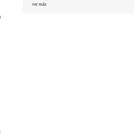
ver más
a
s