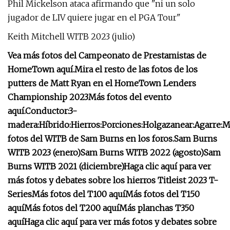
Phil Mickelson ataca afirmando que "ni un solo
jugador de LIV quiere jugar en el PGA Tour"
Keith Mitchell WITB 2023 (julio)
Vea más fotos del Campeonato de Prestamistas de
HomeTown aquí.
Mira el resto de las fotos de los
putters de Matt Ryan en el HomeTown Lenders
Championship 2023
Más fotos del evento
aquí.
Conductor:
3-
madera:
Híbrido:
Hierros:
Porciones:
Holgazanear:
Agarre:
M
fotos del WITB de Sam Burns en los foros.
Sam Burns
WITB 2023 (enero)
Sam Burns WITB 2022 (agosto)
Sam
Burns WITB 2021 (diciembre)
Haga clic aquí para ver
más fotos y debates sobre los hierros Titleist 2023 T-
Series
Más fotos del T100 aquí
Más fotos del T150
aquí
Más fotos del T200 aquí
Más planchas T350
aquí
Haga clic aquí para ver más fotos y debates sobre