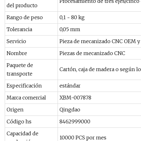
Procesamiento de tres ejes/cinco 
del producto
Rango de peso
0,1 ~ 80 kg
Tolerancia
0,05 mm
Servicio
Pieza de mecanizado CNC OEM y
Nombre
Piezas de mecanizado CNC
Paquete de
Cartón, caja de madera o según los
transporte
Especificación
estándar
Marca comercial
XBM-007878
Origen
Qingdao
Código hs
8462999000
Capacidad de
10000 PCS por mes