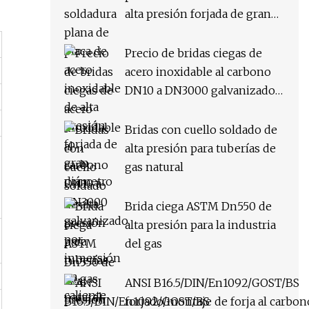
alta presión forjada de gran
diámetro
Precio de bridas ciegas de
acero inoxidable al carbono
DN10 a DN3000 galvanizado
por inmersión en caliente de
alta presión Syi
Bridas con cuello soldado de
alta presión para tuberías de
gas natural
Brida ciega ASTM Dn550 de
alta presión para la industria
del gas
ANSI B16.5/DIN/En1092/GOST/BS
forjado/montaje de forja al carbon