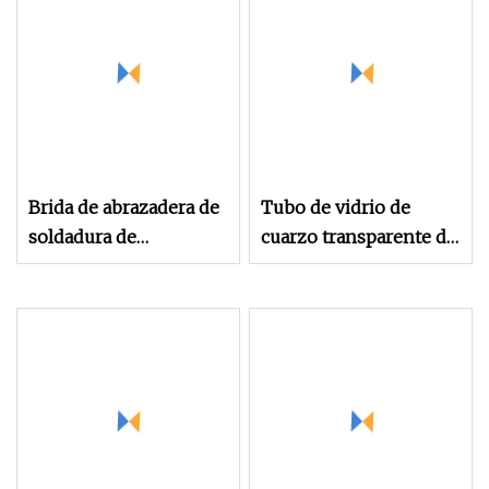
inoxidable
Brida de abrazadera de
Tubo de vidrio de
soldadura de
cuarzo transparente de
accesorios sanitarios
gran tamaño y espesor
de acero inoxidable
con brida
con tamaño grande