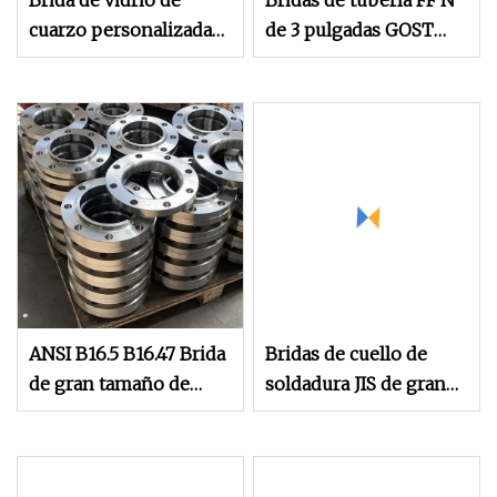
Brida de vidrio de
Bridas de tubería FF N
cuarzo personalizada
de 3 pulgadas GOST
transparente de gran
Pn0.6MPa de gran
tamaño
tamaño de acero
inoxidable para la
industria petroquímica
ANSI B16.5 B16.47 Brida
Bridas de cuello de
de gran tamaño de
soldadura JIS de gran
acero inoxidable 304
tamaño de acero
316 RF
inoxidable para tapa de
tanque de acero