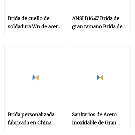
Brida de cuello de
ANSI B16.47 Brida de
soldadura Wn de acero
gran tamaño Brida de
inoxidable forjado de
gran tamaño y brida
acero grande de gran
ciega
tamaño
Brida personalizada
Sanitarios de Acero
fabricada en China
Inoxidable de Gran
Acero inoxidable
Tamaño Alto