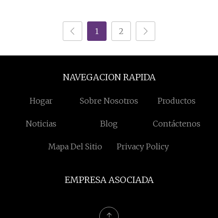
Dibujo de acero al
carbono Tipo especial
1
2
Brida personalizada de
tamaño pequeño a
grande
NAVEGACION RAPIDA
Hogar
Sobre Nosotros
Productos
Noticias
Blog
Contáctenos
Mapa Del Sitio
Privacy Policy
EMPRESA ASOCIADA