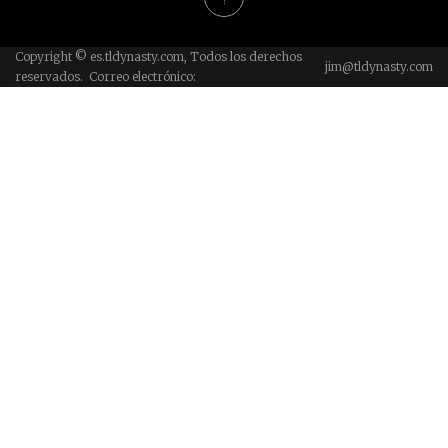
Copyright © es.tldynasty.com, Todos los derechos
jim@tldynasty.com
reservados. Correo electrónico: