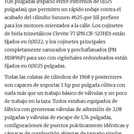
1\16 pulgadas (espacio entre extremos de 0,025
pulgadas), que permiten un rápido rodaje contra el
acabado del cilindro Sunnen #625 que Jill prefiere
para los motores orientados a la calle. Los cojinetes
de biela trimetálicos Clevite 77 (PN CB-527HD) están
fijados en 0,0022, y los cojinetes principales
completamente ranurados y prechaflanados (PN
MS896P) para uso con cigüeñales redondeados están
fijados en 0,0025 pulgadas.
Todas las culatas de cilindros de 1968 y posteriores
son capaces de soportar 1 hp por pulgada cúbica con
nada más que un trabajo básico de válvulas y un poco
de trabajo en la taza. Todos estaban equipados de
fábrica con generosas válvulas de admisión de 2,08
pulgadas y válvulas de escape de 1,74 pulgadas,
configuraciones de puertos prácticamente idénticas y
cámaras de combustión abiertas de tamaño similar