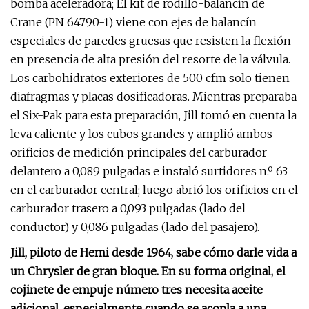
bomba aceleradora; El kit de rodillo-balancín de
Crane (PN 64790-1) viene con ejes de balancín
especiales de paredes gruesas que resisten la flexión
en presencia de alta presión del resorte de la válvula.
Los carbohidratos exteriores de 500 cfm solo tienen
diafragmas y placas dosificadoras. Mientras preparaba
el Six-Pak para esta preparación, Jill tomó en cuenta la
leva caliente y los cubos grandes y amplió ambos
orificios de medición principales del carburador
delantero a 0,089 pulgadas e instaló surtidores n.º 63
en el carburador central; luego abrió los orificios en el
carburador trasero a 0,093 pulgadas (lado del
conductor) y 0,086 pulgadas (lado del pasajero).
Jill, piloto de Hemi desde 1964, sabe cómo darle vida a
un Chrysler de gran bloque. En su forma original, el
cojinete de empuje número tres necesita aceite
adicional, especialmente cuando se acopla a una