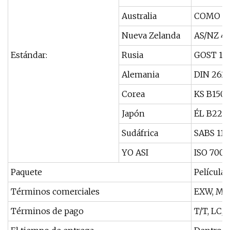
Australia
COMO 21
Nueva Zelanda
AS/NZ 4
Estándar:
Rusia
GOST 128
Alemania
DIN 2627 
Corea
KS B1503
Japón
ÉL B222
Sudáfrica
SABS 112
YO ASI
ISO 7005
Paquete
Película
Términos comerciales
EXW, MAN
Términos de pago
T/T, LC, 