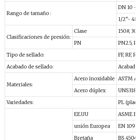
DN 10 -
Rango de tamaño :
1/2"- 48"
Clase
150#, 300
Clasificaciones de presión:
PN
PN2.5, PN
Tipo de sellado:
FF, RF, RJ
Acabado de sellado:
Acabado l
Acero inoxidable
ASTM A18
Materiales:
Acero dúplex
UNS31803
Variedades:
PL (placa
EE.UU
ASME B16
unión Europea
EN 1092-
Bretaña
BS 4504, 